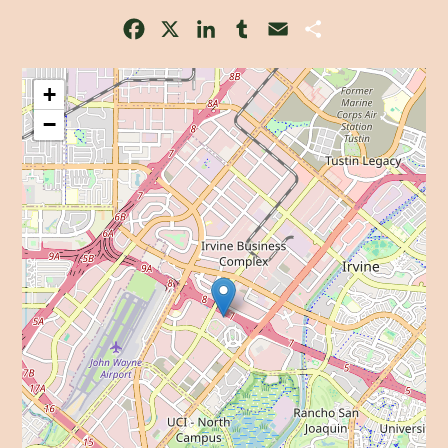
Facebook
X
LinkedIn
Tumblr
Email
Share
+
−