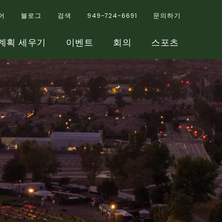
어
블로그
검색
949-724-6691
문의하기
계획 세우기
이벤트
회의
스포츠