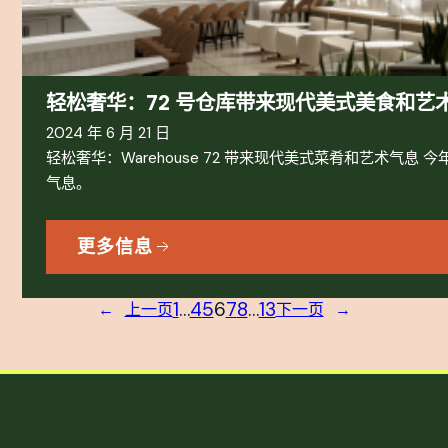
轻松奢华：72 号仓库带来现代美式美食和艺
2024 年 6 月 21 日
轻松奢华：Warehouse 72 带来现代美式菜肴和艺术气息
气息。
更多信息
1
…
4
5
6
7
8
…
13
←
上一页
下一页
→