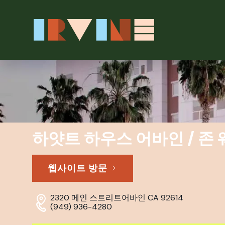
본문으로 건너뛰기
하얏트 하우스 어바인 / 존 
웹사이트 방문
2320 메인 스트리트
어바인 CA 92614
(949) 936-4280