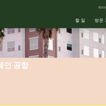
미디
할 일
방문 
웨인 공항