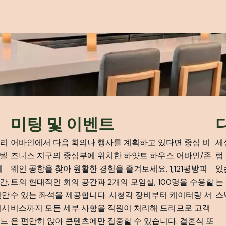
미팅 및 이벤트
편리
어바인에서 다음 회의나 행사를 계획하고 있다면 중심 비
세
호텔
즈니스 지구의 중심부에 위치한 하얏트 하우스 어바인/존
럼
에
웨인 공항을 찾아 원활한 경험을 즐겨보세요. 1,121평방피
있
간,
트의 현대적인 회의 공간과 2개의 모임실, 100명을 수용할
는
편안
수 있는 좌석을 제공합니다. 시청각 장비부터 케이터링 서
스
이시
비스까지 모든 세부 사항을 직원이 처리해 드리므로 고객
 느
은 편안히 앉아 콘텐츠에만 집중할 수 있습니다. 결혼식 또