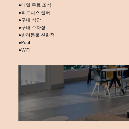
매일 무료 조식
피트니스 센터
구내 식당
구내 주차장
반려동물 친화적
Pool
WiFi