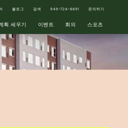
어
블로그
검색
949-724-6691
문의하기
계획 세우기
이벤트
회의
스포츠