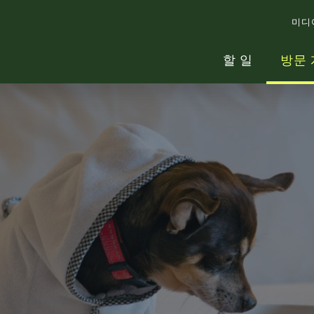
미디
할 일
방문 