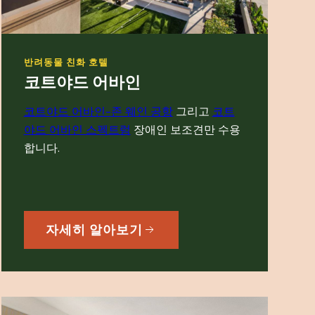
반려동물 친화 호텔
코트야드 어바인
코트야드 어바인-
존 웨인 공항
그리고
코트
야드
어바인 스펙트럼
장애인 보조견만 수용
합니다.
자세히 알아보기