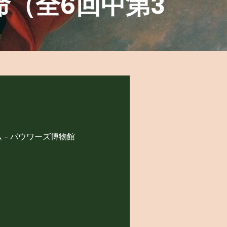
（全6回中第3
- バウワーズ博物館