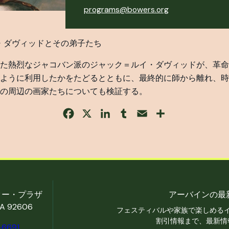
programs@bowers.org
イ・ダヴィッドとその弟子たち
た熱烈なジャコバン派のジャック＝ルイ・ダヴィッドが、革命
ように利用したかをたどるとともに、最終的に師から離れ、時
の周辺の画家たちについても検証する。
Facebook
X
LinkedIn
Tumblr
Email
Share
ター・プラザ
アーバインの最
 92606
フェスティバルや家族で楽しめる
割引情報まで、最新情
-6691