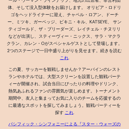
ール・ウーマン・ラインナップ、地元の出店者、非営利団
体、そして没入型体験をお届けします。 オリビア・ロドリ
ゴをヘッドライナーに迎え、チャペル・ロアン、ドーチ
ー、ミツキ、ガーベッジ、ビキニ・キル、KATSEYE、 サン
ティゴールド、ザ・ブリーダーズ、レイチェル・チヌリリ
などが出演し、スティーヴィー・ニックス、サラ・マクラ
クラン、カレン・Oがスペシャルゲストとして登場します。
2つのステージで一日中盛り上がりを見せます。続きを読む
これ
.
この夏、サッカーを観戦しませんか？アーバインのレスト
ランやホテルでは、大型スクリーンを設置した観戦パーテ
ィーが開催され、試合当日にぴったりの料理やドリンク、
熱気あふれるファンの雰囲気が楽しめます。トーナメント
期間中、友人と集まってお気に入りのチームを応援するの
に最適なスポットを探してみましょう。観戦パーティーを
探す
これ
.
パシフィック・シンフォニーによる『スター・ウォーズの