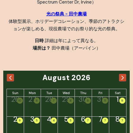
Spectrum Center Dr, Irvine）
光の祭典 - 田中農場
体験型展示、ホリデーデコレーション、季節のアトラクシ
ョンが楽しめる、現役農場でのお祭り的な光の祭典。
日時
詳細は年によって異なる。
場所は？
田中農場（アーバイン）
August 2026
Sun
Mon
Tue
Wed
Thu
Fri
Sat
26
27
28
29
30
31
1
10
10
10
10
8
8
8
8
7
7
7
7
8
8
8
8
9
9
9
9
11
11
11
11
9
9
9
9
2
3
4
5
6
7
8
6
6
6
6
5
5
5
5
4
4
4
4
5
5
5
5
7
7
7
7
7
7
7
7
7
7
7
7