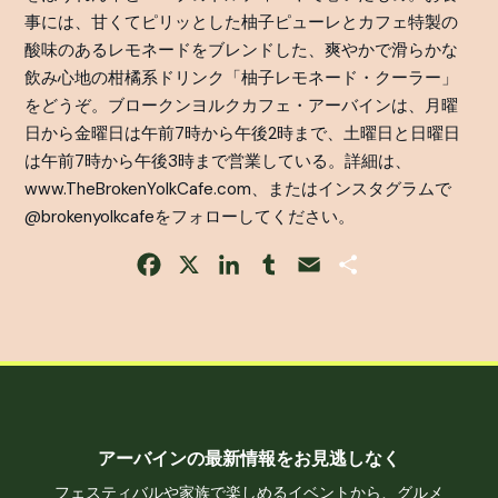
事には、甘くてピリッとした柚子ピューレとカフェ特製の
酸味のあるレモネードをブレンドした、爽やかで滑らかな
飲み心地の柑橘系ドリンク「柚子レモネード・クーラー」
をどうぞ。ブロークンヨルクカフェ・アーバインは、月曜
日から金曜日は午前7時から午後2時まで、土曜日と日曜日
は午前7時から午後3時まで営業している。詳細は、
www.TheBrokenYolkCafe.com、またはインスタグラムで
@brokenyolkcafeをフォローしてください。
Facebook
X
LinkedIn
Tumblr
Email
Share
アーバインの最新情報をお見逃しなく
フェスティバルや家族で楽しめるイベントから、グルメ