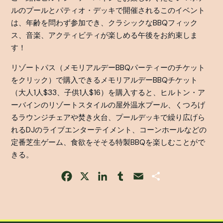
ルのプールとパティオ・デッキで開催されるこのイベント
は、年齢を問わず参加でき、クラシックなBBQフィック
ス、音楽、アクティビティが楽しめる午後をお約束しま
す！
リゾートパス（メモリアルデーBBQパーティーのチケット
をクリック）で購入できるメモリアルデーBBQチケット
（大人1人$33、子供1人$16）を購入すると、ヒルトン・ア
ーバインのリゾートスタイルの屋外温水プール、くつろげ
るラウンジチェアや焚き火台、プールデッキで繰り広げら
れるDJのライブエンターテイメント、コーンホールなどの
定番芝生ゲーム、食欲をそそる特製BBQを楽しむことがで
きる。
Facebook
X
LinkedIn
Tumblr
Email
Share