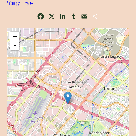
詳細はこちら
Facebook
X
LinkedIn
Tumblr
Email
Share
+
-