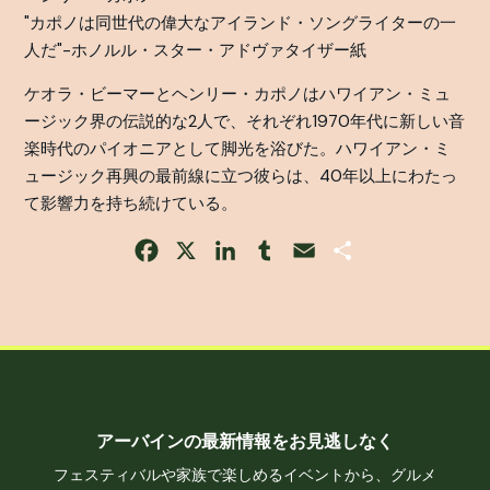
"カポノは同世代の偉大なアイランド・ソングライターの一
人だ"-ホノルル・スター・アドヴァタイザー紙
ケオラ・ビーマーとヘンリー・カポノはハワイアン・ミュ
ージック界の伝説的な2人で、それぞれ1970年代に新しい音
楽時代のパイオニアとして脚光を浴びた。ハワイアン・ミ
ュージック再興の最前線に立つ彼らは、40年以上にわたっ
て影響力を持ち続けている。
Facebook
X
LinkedIn
Tumblr
Email
Share
アーバインの最新情報をお見逃しなく
フェスティバルや家族で楽しめるイベントから、グルメ