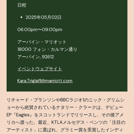
日程
2025年05月02日
06:00pm〜09:00pm
アーバイン・マリオット
18000 フォン・カルマン通り
アーバイン, 92612
イベントウェブサイト
Kara.Triglaff@marriott.com
リチャード・ブランソンやBBCラジオ1のニック・グリムシ
ョーから絶賛されているナタリー・クラークは、デビュー
EP『Eagles』をスコットランドでリリースし、その後アメ
リカへ渡った。最近、KTLAメルセデス・ベンツの「注目の
アーティスト」に選ばれ、グラミー賞を受賞したインディ