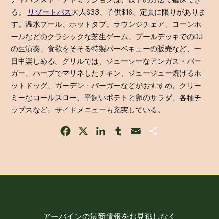
アドバンスド・アドミッションは、以下の方法で確保でき
る。
リゾートパス
大人$33、子供$16、定員に限りがありま
す。温水プール、ホットタブ、ラウンジチェア、コーンホ
ールなどのクラシックな芝生ゲーム、プールデッキでのDJ
の生演奏、食欲をそそる特製バーベキューの販売など、一
日中楽しめる。グリルでは、ジューシーなアンガス・バー
ガー、ハーブでマリネしたチキン、ジュージュー焼けるホ
ットドッグ、ガーデン・バーガーなどがおすすめ。クリー
ミーなコールスロー、平飼いポテトと卵のサラダ、各種チ
ップスなど、サイドメニューも充実している。
Facebook
X
LinkedIn
Tumblr
Email
Share
アーバインの最新情報をお見逃しなく