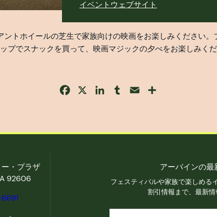
イベントウェブサイト
アントホイールの芝生で家族向けの映画をお楽しみください。
ップでスナックを買って、映画マジックの夕べをお楽しみくだ
Facebook
X
LinkedIn
Tumblr
Email
Share
ター・プラザ
アーバインの最
 92606
フェスティバルや家族で楽しめる
割引情報まで、最新情
-6691