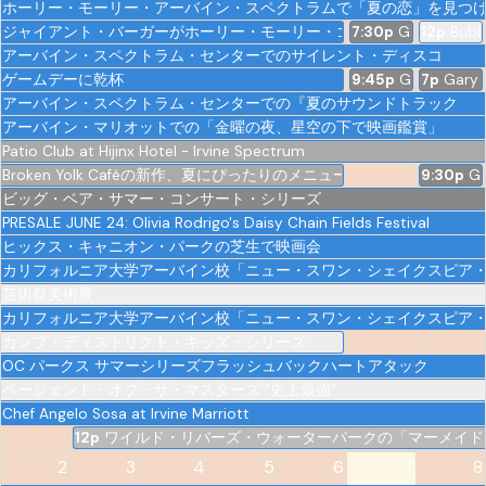
ホーリー・モーリー・アーバイン・スペクトラムで「夏の恋」を見つ
ジャイアント・バーガーがホーリー・モーリー・ゴルフ・クラブに登
7:30p
Gary Owen -
12p
Bubb
アーバイン・スペクトラム・センターでのサイレント・ディスコ
ゲームデーに乾杯
9:45p
Gary Owen -
7p
Gary 
アーバイン・スペクトラム・センターでの『夏のサウンドトラック
アーバイン・マリオットでの「金曜の夜、星空の下で映画鑑賞」
Patio Club at Hijinx Hotel - Irvine Spectrum
Broken Yolk Caféの新作、夏にぴったりのメニューが登場！
9:30p
Ga
ビッグ・ベア・サマー・コンサート・シリーズ
PRESALE JUNE 24: Olivia Rodrigo's Daisy Chain Fields Festival
ヒックス・キャニオン・パークの芝生で映画会
カリフォルニア大学アーバイン校「ニュー・スワン・シェイクスピア
芸術祭美術展
カリフォルニア大学アーバイン校「ニュー・スワン・シェイクスピア
カンプ・ディストリクト・キッズ・シリーズ
OC パークス サマーシリーズフラッシュバックハートアタック
ページェント・オブ・ザ・マスターズ "史上最強"
Chef Angelo Sosa at Irvine Marriott
12p
ワイルド・リバーズ・ウォーターパークの「マーメイド
2
3
4
5
6
7
8