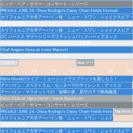
ビッグ・ベア・サマー・コンサート・シリーズ
PRESALE JUNE 24: Olivia Rodrigo's Daisy Chain Fields Festival
カリフォルニア大学アーバイン校「ニュー・スワン・シェイクスピア
芸術祭美術展
カリフォルニア大学アーバイン校「ニュー・スワン・シェイクスピア
OC パークス サマーシリーズフラッシュバックハートアタック
ページェント・オブ・ザ・マスターズ "史上最強"
Chef Angelo Sosa at Irvine Marriott
クリエイティブ・コーナー・ナイト
2026年 OC チーマック・フェスト
10a
マリアッチ・ベーカリー
23
24
25
26
27
28
29
Hijinx Hotelのライブ・ミュージックでスプリッツを楽しもう！
アーバイン・スペクトラム・センターでのサイレント・ディスコ
アーバイン・マリオットでの「金曜の夜、星空の下で映画鑑賞」
Patio Club at Hijinx Hotel - Irvine Spectrum
ビッグ・ベア・サマー・コンサート・シリーズ
PRESALE JUNE 24: Olivia Rodrigo's Daisy Chain Fields Festival
11a
Prete
カリフォルニア大学アーバイン校「ニュー・スワン・シェイクスピア
芸術祭美術展
カリフォルニア大学アーバイン校「ニュー・スワン・シェイクスピア