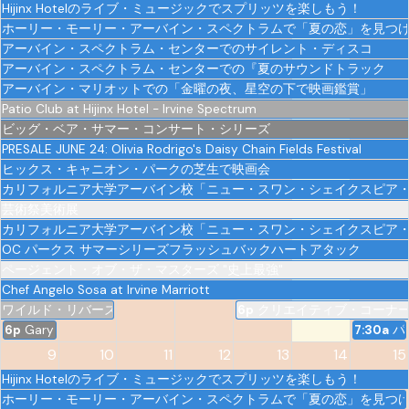
Hijinx Hotelのライブ・ミュージックでスプリッツを楽しもう！
ホーリー・モーリー・アーバイン・スペクトラムで「夏の恋」を見つ
アーバイン・スペクトラム・センターでのサイレント・ディスコ
アーバイン・スペクトラム・センターでの『夏のサウンドトラック
アーバイン・マリオットでの「金曜の夜、星空の下で映画鑑賞」
Patio Club at Hijinx Hotel - Irvine Spectrum
ビッグ・ベア・サマー・コンサート・シリーズ
PRESALE JUNE 24: Olivia Rodrigo's Daisy Chain Fields Festival
ヒックス・キャニオン・パークの芝生で映画会
カリフォルニア大学アーバイン校「ニュー・スワン・シェイクスピア
芸術祭美術展
カリフォルニア大学アーバイン校「ニュー・スワン・シェイクスピア
OC パークス サマーシリーズフラッシュバックハートアタック
ページェント・オブ・ザ・マスターズ "史上最強"
Chef Angelo Sosa at Irvine Marriott
ワイルド・リバーズ・ウォーターパークの「マーメイド・マンデー」
6p
クリエイティブ・コーナ
6p
Gary Owen - Irvine
7:30a
パ
9
10
11
12
13
14
15
Hijinx Hotelのライブ・ミュージックでスプリッツを楽しもう！
ホーリー・モーリー・アーバイン・スペクトラムで「夏の恋」を見つ