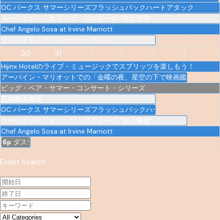
OC パークス サマーシリーズフラッシュバックハートアタック
ページェント・オブ・ザ・マスターズ "史上最強"
Chef Angelo Sosa at Irvine Marriott
クリエイティブ・コーナー・ナイト
30
31
1
2
3
4
5
Hijinx Hotelのライブ・ミュージックでスプリッツを楽しもう！
アーバイン・マリオットでの「金曜の夜、星空の下で映画鑑賞」
ビッグ・ベア・サマー・コンサート・シリーズ
芸術祭美術展
OC パークス サマーシリーズフラッシュバックハートアタック
ページェント・オブ・ザ・マスターズ "史上最強"
Chef Angelo Sosa at Irvine Marriott
6p
ダスティン・ニッカーソン＠アーバイン・インプロ
Event Search