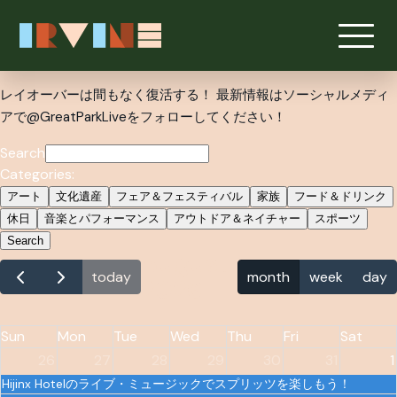
メインコンテンツへスキップ
レイオーバーは間もなく復活する！ 最新情報はソーシャルメディ
アで@GreatParkLiveをフォローしてください！
Search
Categories:
アート
文化遺産
フェア＆フェスティバル
家族
フード＆ドリンク
休日
音楽とパフォーマンス
アウトドア＆ネイチャー
スポーツ
Search
August
today
month
week
day
2026
Sun
Mon
Tue
Wed
Thu
Fri
Sat
26
27
28
29
30
31
1
Hijinx Hotelのライブ・ミュージックでスプリッツを楽しもう！