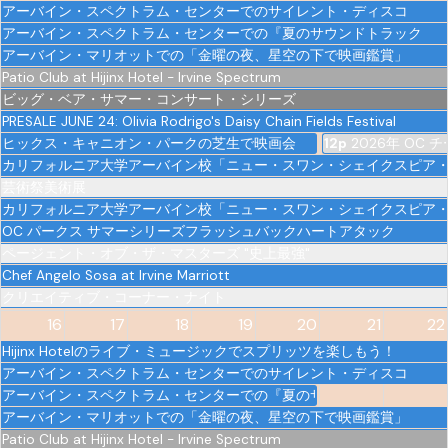
アーバイン・スペクトラム・センターでのサイレント・ディスコ
アーバイン・スペクトラム・センターでの『夏のサウンドトラック
アーバイン・マリオットでの「金曜の夜、星空の下で映画鑑賞」
Patio Club at Hijinx Hotel - Irvine Spectrum
ビッグ・ベア・サマー・コンサート・シリーズ
PRESALE JUNE 24: Olivia Rodrigo's Daisy Chain Fields Festival
ヒックス・キャニオン・パークの芝生で映画会
12p
2026年 OC
カリフォルニア大学アーバイン校「ニュー・スワン・シェイクスピア
芸術祭美術展
カリフォルニア大学アーバイン校「ニュー・スワン・シェイクスピア
OC パークス サマーシリーズフラッシュバックハートアタック
ページェント・オブ・ザ・マスターズ "史上最強"
Chef Angelo Sosa at Irvine Marriott
クリエイティブ・コーナー・ナイト
16
17
18
19
20
21
22
Hijinx Hotelのライブ・ミュージックでスプリッツを楽しもう！
アーバイン・スペクトラム・センターでのサイレント・ディスコ
アーバイン・スペクトラム・センターでの『夏のサウンドトラック
アーバイン・マリオットでの「金曜の夜、星空の下で映画鑑賞」
Patio Club at Hijinx Hotel - Irvine Spectrum