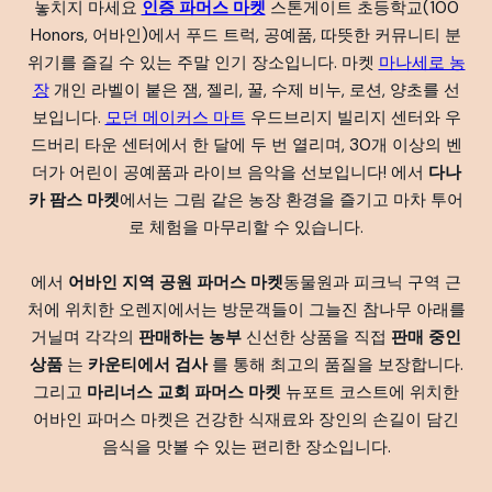
놓치지 마세요
인증 파머스 마켓
스톤게이트 초등학교(100
Honors, 어바인)에서 푸드 트럭, 공예품, 따뜻한 커뮤니티 분
위기를 즐길 수 있는 주말 인기 장소입니다. 마켓
마나세로 농
장
개인 라벨이 붙은 잼, 젤리, 꿀, 수제 비누, 로션, 양초를 선
보입니다.
모던 메이커스 마트
우드브리지 빌리지 센터와 우
드버리 타운 센터에서 한 달에 두 번 열리며, 30개 이상의 벤
더가 어린이 공예품과 라이브 음악을 선보입니다! 에서
다나
카 팜스 마켓
에서는 그림 같은 농장 환경을 즐기고 마차 투어
로 체험을 마무리할 수 있습니다.
에서
어바인 지역 공원 파머스 마켓
동물원과 피크닉 구역 근
처에 위치한 오렌지에서는 방문객들이 그늘진 참나무 아래를
거닐며 각각의
판매하는 농부
신선한 상품을 직접
판매 중인
상품
는
카운티에서 검사
를 통해 최고의 품질을 보장합니다.
그리고
마리너스 교회 파머스 마켓
뉴포트 코스트에 위치한
어바인 파머스 마켓은 건강한 식재료와 장인의 손길이 담긴
음식을 맛볼 수 있는 편리한 장소입니다.