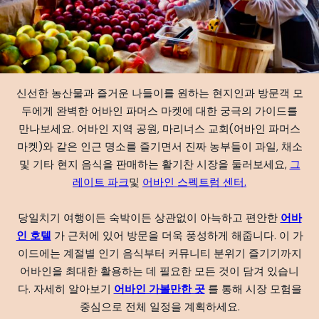
신선한 농산물과 즐거운 나들이를 원하는 현지인과 방문객 모
두에게 완벽한 어바인 파머스 마켓에 대한 궁극의 가이드를
만나보세요. 어바인 지역 공원, 마리너스 교회(어바인 파머스
마켓)와 같은 인근 명소를 즐기면서 진짜 농부들이 과일, 채소
및 기타 현지 음식을 판매하는 활기찬 시장을 둘러보세요,
그
레이트 파크
및
어바인 스펙트럼 센터.
당일치기 여행이든 숙박이든 상관없이 아늑하고 편안한
어바
인 호텔
가 근처에 있어 방문을 더욱 풍성하게 해줍니다. 이 가
이드에는 계절별 인기 음식부터 커뮤니티 분위기 즐기기까지
어바인을 최대한 활용하는 데 필요한 모든 것이 담겨 있습니
다. 자세히 알아보기
어바인 가볼만한 곳
를 통해 시장 모험을
중심으로 전체 일정을 계획하세요.