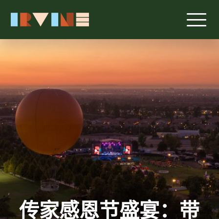
跳转至主要内容
传家感恩节盛宴：带