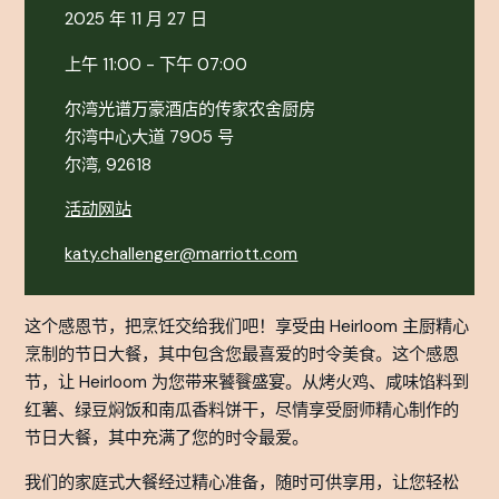
2025 年 11 月 27 日
上午 11:00 - 下午 07:00
尔湾光谱万豪酒店的传家农舍厨房
尔湾中心大道 7905 号
尔湾, 92618
活动网站
katy.challenger@marriott.com
这个感恩节，把烹饪交给我们吧！享受由 Heirloom 主厨精心
烹制的节日大餐，其中包含您最喜爱的时令美食。这个感恩
节，让 Heirloom 为您带来饕餮盛宴。从烤火鸡、咸味馅料到
红薯、绿豆焖饭和南瓜香料饼干，尽情享受厨师精心制作的
节日大餐，其中充满了您的时令最爱。
我们的家庭式大餐经过精心准备，随时可供享用，让您轻松