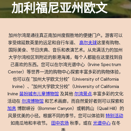
加利福尼亚州欧文
加州尔湾是通往真正南加州度假胜地的便捷门户。游客可以
享受绵延数英里的远足和自行车道、
高尔夫球
这里有购物、
国际美食、节日庆典、音乐和表演艺术。从充满活力的加州
大学尔湾校区到附近的新港海滩，每个人都能在这里找到自
己喜欢的东西。您可以在尔湾光谱中心（Irvine Spectrum
Center）等世界一流的购物中心探索丰富多彩的购物体验，
也可以在 "加州大学欧文分校"（University of California
Irvine）、"加州大学欧文分校"（University of California
Irvine
装扮城市儿童博物馆
及其他
尔湾景点
.丰富多彩的文化
活动在
尔湾博物馆
和艺术画廊，而自然爱好者则可以探索和
加息
博默峡谷（Bommer Canyon）或鹌鹑山（Quail Hill）的
风景优美的小径。根据不同的季节，您可以体验到
特别活动
如南瓜地和丰收节。
田中农场
秋季，或在
光谱中心
在冬
季。