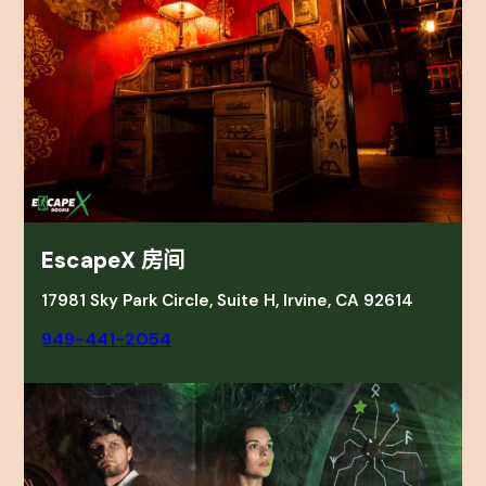
EscapeX 房间
17981 Sky Park Circle, Suite H, Irvine, CA 92614
949-441-2054