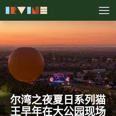
跳转至主要内容
尔湾之夜夏日系列猫
王早年在大公园现场