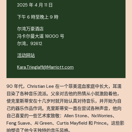
2025 年 4 月 11 日
下午 6 時至晚上 9 時
尔湾万豪酒店
冯卡尔曼大道 18000 号
尔湾，92612
活动网站
Kara.Trieglaff@Marriott.com
90 年代，Christian Lee 在一个菲美混血家庭中长大，耳濡
目染了各种音乐流派。父亲对吉他的热情从小就激励着他，
使克里斯蒂安在十几岁时就开始认真对待音乐，并开始为自
己的器乐作品作词。克里斯蒂安一直在尝试各种声音，他向
自己喜爱的一些艺术家致敬：Allen Stone、NxWorries、
Feng Suave、Al Green、Curtis Mayfield 和 Prince。这些影
响塑造了他今天独特的音乐风格。