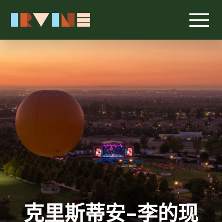
跳转至主要内容
克里斯蒂安-李的现