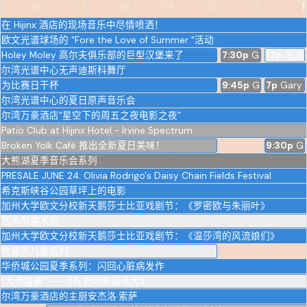
26
27
28
29
30
31
1
在 Hijinx 酒店的现场音乐中尽情喷洒！
欧文光谱球场的 "Fore the Love of Summer "活动
Holey Moley 高尔夫俱乐部的巨型汉堡来了
7:30p
Gary Owen -
12p
泡泡
尔湾光谱中心无声迪斯科舞厅
为比赛日干杯
9:45p
Gary Owen -
7p
Gary 
尔湾光谱中心的夏日原声音乐会
尔湾万豪酒店“星空下的周五之夜电影之夜”
Patio Club at Hijinx Hotel - Irvine Spectrum
Broken Yolk Café 推出全新夏日美味！
9:30p
Ga
大熊湖夏季音乐会系列
PRESALE JUNE 24: Olivia Rodrigo's Daisy Chain Fields Festival
希克斯峡谷公园草坪上的电影
加州大学欧文分校新天鹅莎士比亚戏剧节：《罗密欧与朱丽叶》
艺术节美术展
加州大学欧文分校新天鹅莎士比亚戏剧节：《温莎湾的风流娘们》
坎普区儿童系列
华侨城公园夏季系列：闪回心脏病发作
“大师盛典”——《有史以来最伟大》
尔湾万豪酒店的主厨安杰洛·索萨