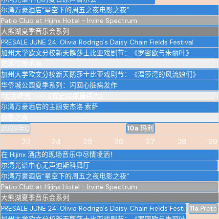
尔湾万豪酒店“星空下的周五之夜电影之夜”
Patio Club at Hijinx Hotel - Irvine Spectrum
大熊湖夏季音乐会系列
PRESALE JUNE 24: Olivia Rodrigo's Daisy Chain Fields Festival
加州大学欧文分校新天鹅莎士比亚戏剧节：《罗密欧与朱丽叶》
艺术节美术展
加州大学欧文分校新天鹅莎士比亚戏剧节：《温莎湾的风流娘们》
华侨城公园夏季系列：闪回心脏病发作
“大师盛典”——《有史以来最伟大》
尔湾万豪酒店的主厨安杰洛·索萨
创意之夜
2026年OC奇麦节
10a
玛利亚奇面包店圣安娜分
23
24
25
26
27
28
29
在 Hijinx 酒店的现场音乐中尽情喷洒！
尔湾光谱中心无声迪斯科舞厅
尔湾万豪酒店“星空下的周五之夜电影之夜”
Patio Club at Hijinx Hotel - Irvine Spectrum
大熊湖夏季音乐会系列
PRESALE JUNE 24: Olivia Rodrigo's Daisy Chain Fields Festival
11a
Prete