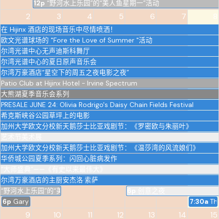
12p
“野河水上乐园”的“美人鱼星期一”活动
2
3
4
5
6
7
8
在 Hijinx 酒店的现场音乐中尽情喷洒！
欧文光谱球场的 "Fore the Love of Summer "活动
尔湾光谱中心无声迪斯科舞厅
尔湾光谱中心的夏日原声音乐会
尔湾万豪酒店“星空下的周五之夜电影之夜”
Patio Club at Hijinx Hotel - Irvine Spectrum
大熊湖夏季音乐会系列
PRESALE JUNE 24: Olivia Rodrigo's Daisy Chain Fields Festival
希克斯峡谷公园草坪上的电影
加州大学欧文分校新天鹅莎士比亚戏剧节：《罗密欧与朱丽叶》
艺术节美术展
加州大学欧文分校新天鹅莎士比亚戏剧节：《温莎湾的风流娘们》
华侨城公园夏季系列：闪回心脏病发作
“大师盛典”——《有史以来最伟大》
尔湾万豪酒店的主厨安杰洛·索萨
“野河水上乐园”的“美人鱼星期一”活动
6p
创意之夜
6p
Gary Owen - Irvine
7:30a
Th
9
10
11
12
13
14
15