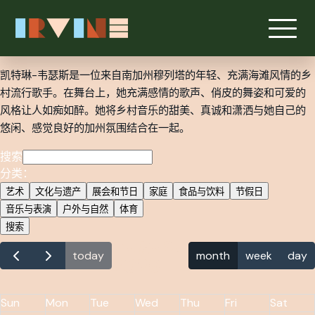
跳转至主要内容
凯特琳-韦瑟斯是一位来自南加州穆列塔的年轻、充满海滩风情的乡
村流行歌手。在舞台上，她充满感情的歌声、俏皮的舞姿和可爱的
风格让人如痴如醉。她将乡村音乐的甜美、真诚和潇洒与她自己的
悠闲、感觉良好的加州氛围结合在一起。
搜索
分类：
艺术
文化与遗产
展会和节日
家庭
食品与饮料
节假日
音乐与表演
户外与自然
体育
搜索
August
today
month
week
day
2026
Sun
Mon
Tue
Wed
Thu
Fri
Sat