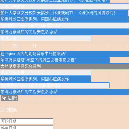
加州大学欧文分校新天鹅莎士比亚戏剧节：《罗密欧与朱丽叶》
艺术节美术展
加州大学欧文分校新天鹅莎士比亚戏剧节：《温莎湾的风流娘们》
华侨城公园夏季系列：闪回心脏病发作
“大师盛典”——《有史以来最伟大》
尔湾万豪酒店的主厨安杰洛·索萨
创意之夜
30
31
1
2
3
4
5
在 Hijinx 酒店的现场音乐中尽情喷洒！
尔湾万豪酒店“星空下的周五之夜电影之夜”
大熊湖夏季音乐会系列
艺术节美术展
华侨城公园夏季系列：闪回心脏病发作
“大师盛典”——《有史以来最伟大》
尔湾万豪酒店的主厨安杰洛·索萨
6p
达斯汀-尼克森在尔湾即兴表演
活动搜索