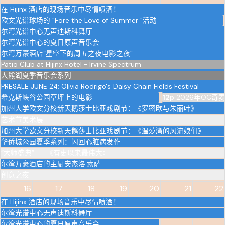
在 Hijinx 酒店的现场音乐中尽情喷洒！
欧文光谱球场的 "Fore the Love of Summer "活动
尔湾光谱中心无声迪斯科舞厅
尔湾光谱中心的夏日原声音乐会
尔湾万豪酒店“星空下的周五之夜电影之夜”
Patio Club at Hijinx Hotel - Irvine Spectrum
大熊湖夏季音乐会系列
PRESALE JUNE 24: Olivia Rodrigo's Daisy Chain Fields Festival
希克斯峡谷公园草坪上的电影
12p
2026年OC奇
加州大学欧文分校新天鹅莎士比亚戏剧节：《罗密欧与朱丽叶》
艺术节美术展
加州大学欧文分校新天鹅莎士比亚戏剧节：《温莎湾的风流娘们》
华侨城公园夏季系列：闪回心脏病发作
“大师盛典”——《有史以来最伟大》
尔湾万豪酒店的主厨安杰洛·索萨
创意之夜
16
17
18
19
20
21
22
在 Hijinx 酒店的现场音乐中尽情喷洒！
尔湾光谱中心无声迪斯科舞厅
尔湾光谱中心的夏日原声音乐会