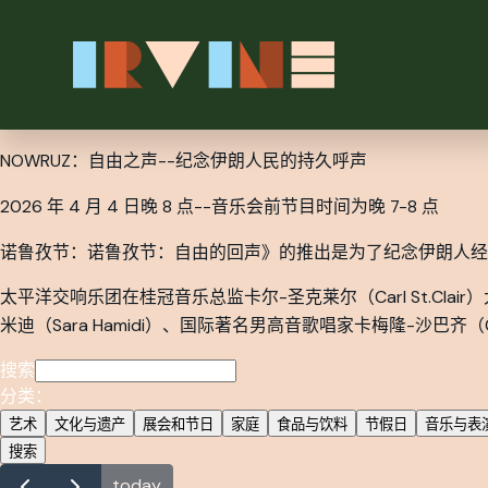
跳转至主要内容
NOWRUZ：自由之声--纪念伊朗人民的持久呼声
2026 年 4 月 4 日晚 8 点--音乐会前节目时间为晚 7-8 点
诺鲁孜节：诺鲁孜节：自由的回声》的推出是为了纪念伊朗人经
太平洋交响乐团在桂冠音乐总监卡尔-圣克莱尔（Carl St.Cl
米迪（Sara Hamidi）、国际著名男高音歌唱家卡梅隆-沙巴齐（C
搜索
分类：
艺术
文化与遗产
展会和节日
家庭
食品与饮料
节假日
音乐与表
搜索
today