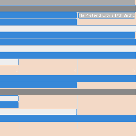
11a
Pretend City's 17th Birth
3
4
5