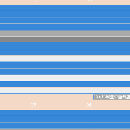
10a
玛利亚奇面包
25
26