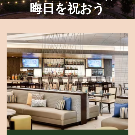
晦日を祝おう